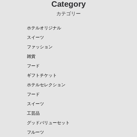
フード
Category
スイーツ
カテゴリー
工芸品
ホテルオリジナル
グッドバリューセット
スイーツ
フルーツ
ファッション
スナック・おつまみ
雑貨
ご当地調味料
フード
ギフトチケット
ココガーデンオリジナル
ホテルセレクション
NEUTRALWORKS.
フード
コンディショニング
スイーツ
ビューティー ＆ ヘルスケア
工芸品
フレグランス
グッドバリューセット
SLEEP
フルーツ