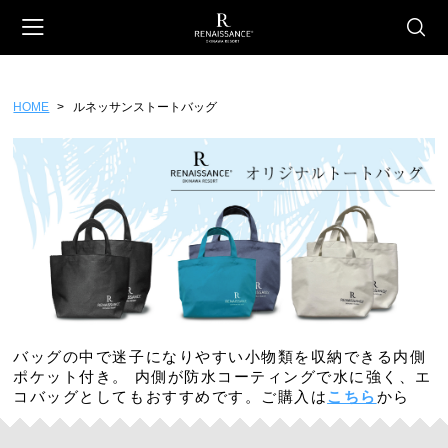
HOME
ルネッサンストートバッグ
会員登録
マイページ
カート
CATEGORY
ホテルオリジナル
スイーツ
ファッション
雑貨
フード
バッグの中で迷子になりやすい小物類を収納できる内側
ギフトチケット
ポケット付き。 内側が防水コーティングで水に強く、エ
コバッグとしてもおすすめです。ご購入は
こちら
から
ホテルセレクション