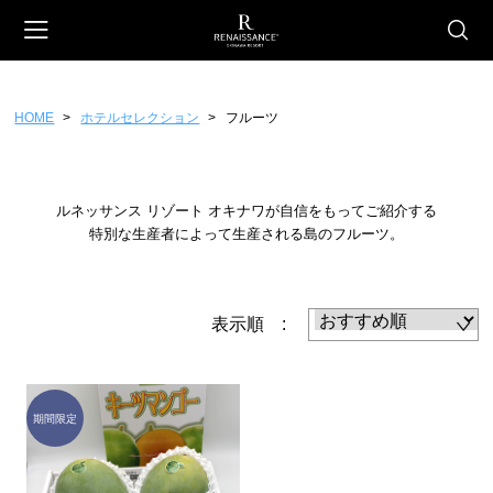
HOME
ホテルセレクション
フルーツ
会員登録
マイページ
カート
CATEGORY
ルネッサンス リゾート オキナワが自信をもってご紹介する
ホテルオリジナル
特別な生産者によって生産される島のフルーツ。
スイーツ
ファッション
表示順 :
雑貨
フード
ギフトチケット
ホテルセレクション