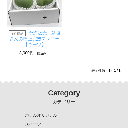
フード
スイーツ
工芸品
グッドバリューセット
予約販売 新垣
さんの樹上完熟マンゴー
フルーツ
【キーツ】
スナック・おつまみ
8,900円
（税込み）
ご当地調味料
ココガーデンオリジナル
表示件数：1～1 / 1
NEUTRALWORKS.
Category
コンディショニング
カテゴリー
ビューティー ＆ ヘルスケア
フレグランス
ホテルオリジナル
SLEEP
スイーツ