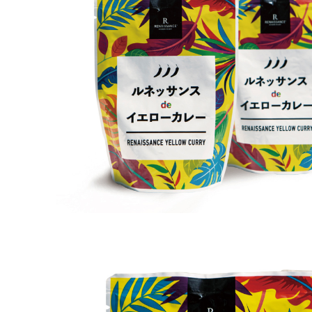
グッドバリューセット
フルーツ
スナック・おつまみ
ご当地調味料
ココガーデンオリジナル
NEUTRALWORKS.
コンディショニング
ビューティー ＆ ヘルスケア
フレグランス
SLEEP