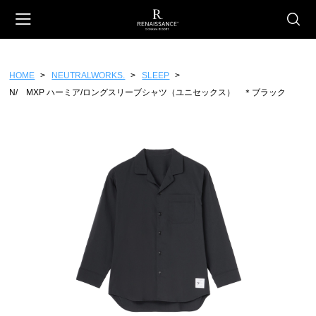
HOME
NEUTRALWORKS.
SLEEP
会員登録
マイページ
カート
N/ MXP ハーミア/ロングスリーブシャツ（ユニセックス） ＊ブラック
CATEGORY
ホテルオリジナル
スイーツ
ファッション
雑貨
フード
ギフトチケット
ホテルセレクション