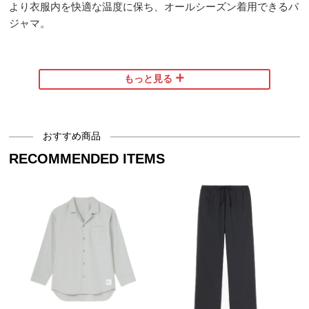
より衣服内を快適な温度に保ち、オールシーズン着用できるパ
ジャマ。
もっと見る
着丈
身幅
肩幅
袖丈
袖幅
袖口幅
Ｓ
72
54
47
54
54
13
おすすめ商品
Ｍ
75
56
49
56
56
14
Ｌ
78
58
51
58
58
14
RECOMMENDED ITEMS
Fabric :
XL
80
60
53
60
60
15
（ナイロン30％ コットン25％ ポリエステル20％ 再
【 計測について 】
生繊維（マキシフレッシュ）20％ ポリウレタン
外寸は手で計測しているため、商品によっては若干
5％）
の誤差（1～2cm）が生じる可能性があります。 素
材や商品形状、付属品の有無によって計測方法が異
なります。詳しくは「サイズの寸法について」をご