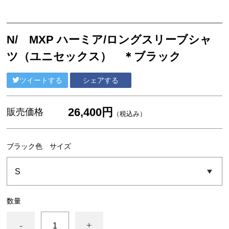
フード
スイーツ
工芸品
N/ MXP ハーミア/ロングスリーブシャ
グッドバリューセット
ツ（ユニセックス） ＊ブラック
フルーツ
ツイートする
シェアする
スナック・おつまみ
ご当地調味料
26,400円
販売価格
（税込み）
ココガーデンオリジナル
ブラック色 サイズ
NEUTRALWORKS.
コンディショニング
ビューティー ＆ ヘルスケア
数量
フレグランス
SLEEP
-
+