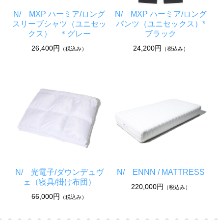
覧ください。 フィット感を確かめるために、お手持
N/ MXP ハーミア/ロング
N/ MXP ハーミア/ロング
Function :
ちのウェアを測り、サイズ寸法を比較されることを
スリーブシャツ（ユニセッ
パンツ（ユニセックス）*
クス） ＊グレー
ブラック
おすすめいたします。
26,400円
24,200円
（税込み）
（税込み）
消臭機能のある「マキシフレッシュ」を使用したハ
リ感と適度なストレッチのある素材
遠赤外線を輻射する「光電子」により、快適な衣服
内温度を持続
ゆったりと着用できるボックスシルエット
消臭率 アンモニア91％カット/酢酸97％カット/イソ
吉草酸98％カット/ノネナール91％カット
N/ 光電子/ダウンデュヴ
N/ ENNN / MATTRESS
ェ（寝具/掛け布団）
220,000円
（税込み）
66,000円
（税込み）