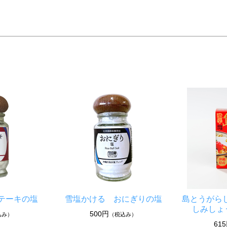
テーキの塩
雪塩かける おにぎりの塩
島とうがら
しみしょ
500円
込み）
（税込み）
61