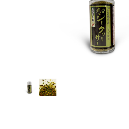
グッドバリューセット
フルーツ
スナック・おつまみ
ご当地調味料
ココガーデンオリジナル
NEUTRALWORKS.
コンディショニング
ビューティー ＆ ヘルスケア
フレグランス
SLEEP