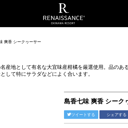
味 爽香 シークヮーサー
の名産地として有名な大宜味産柑橘を厳選使用。品のあ
味として特にサラダなどによく合います。
島香七味 爽香 シーク
ツイートする
シェアする