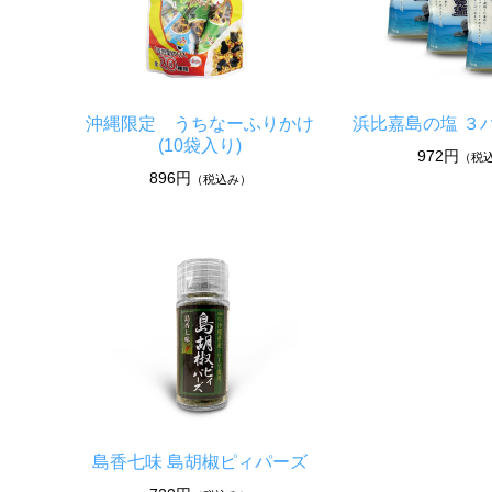
沖縄限定 うちなーふりかけ
浜比嘉島の塩 ３
(10袋入り)
972円
（税
896円
（税込み）
島香七味 島胡椒ピィパーズ