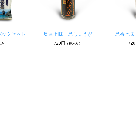
パックセット
島香七味 島しょうが
島香七味
720円
72
込み）
（税込み）