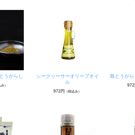
島とうがらし
シークヮーサーオリーブオイ
島とうがら
ル
97
込み）
972円
（税込み）