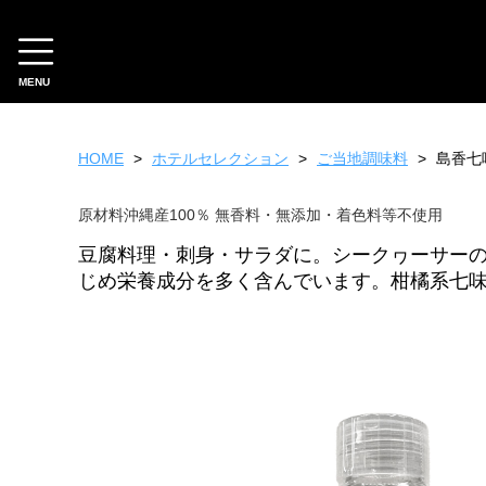
MENU
CATEGORY
HOME
ホテルセレクション
ご当地調味料
島香七
ホテルオリジナル
原材料沖縄産100％ 無香料・無添加・着色料等不使用
スイーツ
ファッション
豆腐料理・刺身・サラダに。シークヮーサー
雑貨
じめ栄養成分を多く含んでいます。柑橘系七
フード
ギフトチケット
ホテルセレクション
フード
スイーツ
工芸品