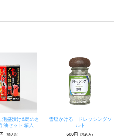
し泡盛漬け&島のさ
雪塩かける ドレッシングソ
う油セット 箱入
ルト
5円
600円
（税込み）
（税込み）