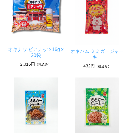
オキナワ ビアナッツ16g x
オキハム ミミガージャー
20袋
キー
2,016円
（税込み）
432円
（税込み）