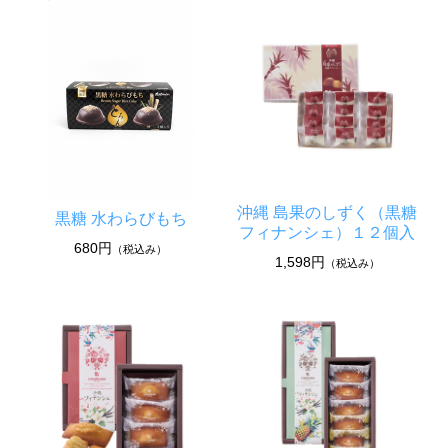
沖縄 島果のしずく（黒糖
黒糖 水わらびもち
フィナンシェ）１２個入
680円
（税込み）
1,598円
（税込み）