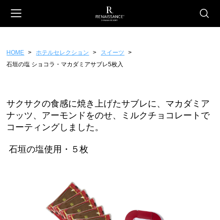
HOME
ホテルセレクション
スイーツ
会員登録
マイページ
カート
石垣の塩 ショコラ・マカダミアサブレ5枚入
CATEGORY
ホテルオリジナル
サクサクの食感に焼き上げたサブレに、マカダミア
ナッツ、アーモンドをのせ、ミルクチョコレートで
スイーツ
コーティングしました。
ファッション
石垣の塩使用・５枚
雑貨
フード
ギフトチケット
ホテルセレクション