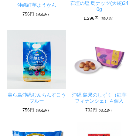
石垣の塩 島ナッツ(大袋)24
沖縄紅芋ようかん
0g
756円
（税込み）
1,296円
（税込み）
美ら島沖縄むんちんすこう
沖縄 島果のしずく（紅芋
ブルー
フィナンシェ）４個入
756円
702円
（税込み）
（税込み）