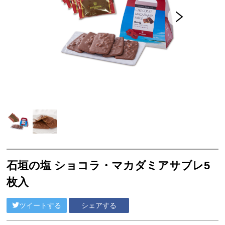
フード
スイーツ
工芸品
グッドバリューセット
フルーツ
スナック・おつまみ
ご当地調味料
ココガーデンオリジナル
NEUTRALWORKS.
石垣の塩 ショコラ・マカダミアサブレ5
コンディショニング
枚入
ビューティー ＆ ヘルスケア
フレグランス
ツイートする
シェアする
SLEEP