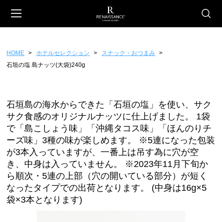
HOME
ホテルセレクション
スナック・おつまみ
会員登録
マイページ
カート
石垣の塩 島ナッツ(大袋)240g
CATEGORY
ホテルオリジナル
石垣島の海水からできた「石垣の塩」を使い、サク
サク食感のオリジナルナッツに仕上げました。 1袋
スイーツ
で「島こしょう味」「沖縄タコス味」「ほんのりチ
ファッション
ーズ味」3種の味が楽しめます。 ※5連になった包装
が3本入っていますが、一番上は吊す為に穴が空
雑貨
き、中身は入っていません。 ※2023年11月下旬か
フード
ら順次・5連の上部（穴の開いている部分）が短く
ギフトチケット
なったタイプでの出荷となります。 (中身は16g×5
袋×3本となります)
ホテルセレクション