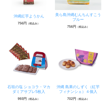
美ら島沖縄むんちんすこう
沖縄紅芋ようかん
ブルー
756円
（税込み）
756円
（税込み）
石垣の塩 ショコラ・マカ
沖縄 島果のしずく（紅芋
ダミアサブレ5枚入
フィナンシェ）４個入
993円
702円
（税込み）
（税込み）