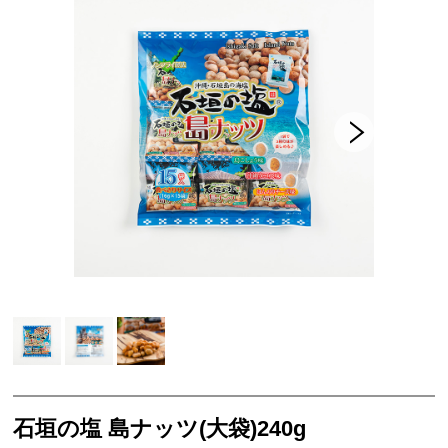
フード
スイーツ
工芸品
グッドバリューセット
フルーツ
スナック・おつまみ
ご当地調味料
ココガーデンオリジナル
NEUTRALWORKS.
コンディショニング
ビューティー ＆ ヘルスケア
フレグランス
石垣の塩 島ナッツ(大袋)240g
SLEEP