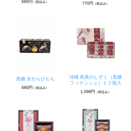
660円
（税込み）
770円
（税込み）
沖縄 島果のしずく（黒糖
黒糖 水わらびもち
フィナンシェ）１２個入
680円
（税込み）
1,598円
（税込み）