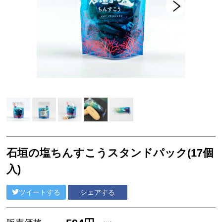
フード
スイーツ
工芸品
グッドバリューセット
フルーツ
スナック・おつまみ
ご当地調味料
ココガーデンオリジナル
NEUTRALWORKS.
石垣の塩ちんすこうスタンドパック(17個
コンディショニング
入)
ビューティー ＆ ヘルスケア
ツイートする
シェアする
フレグランス
SLEEP