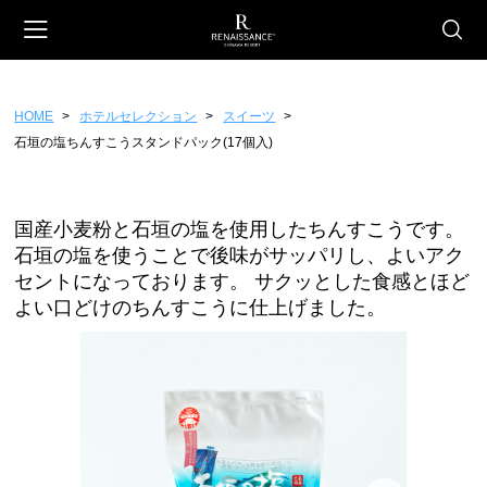
HOME
ホテルセレクション
スイーツ
会員登録
マイページ
カート
石垣の塩ちんすこうスタンドパック(17個入)
CATEGORY
ホテルオリジナル
国産小麦粉と石垣の塩を使用したちんすこうです。
石垣の塩を使うことで後味がサッパリし、よいアク
スイーツ
セントになっております。 サクッとした食感とほど
ファッション
よい口どけのちんすこうに仕上げました。
雑貨
フード
ギフトチケット
ホテルセレクション