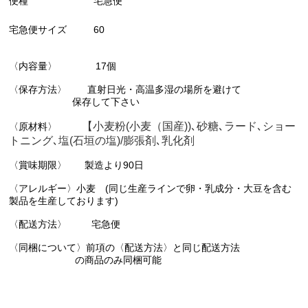
便種
宅急便
宅急便サイズ
60
〈内容量〉 17個
〈保存方法〉 直射日光・高温多湿の場所を避けて
保存して下さい
【小麦粉(小麦（国産))､砂糖､ラード､ショー
〈原材料〉
トニング､塩(石垣の塩)/膨張剤､乳化剤
〈賞味期限〉 製造より90日
〈アレルギー〉小麦 (同じ生産ラインで卵・乳成分・大豆を含む
製品を生産しております)
〈配送方法〉 宅急便
〈同梱について〉前項の〈配送方法〉と同じ配送方法
の商品のみ同梱可能